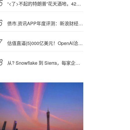
“<了>不起的特朗普”花天酒地，4200万美国人却正挨饿
债市.资讯APP年度评测：新浪财经APP综合性能稳居第一
估值直逼{5}000亿美元！OpenAI洽谈新一轮员工股权出售
从? Snowflake 到 Sierra，每家企业软件公司都在销售同样的 AI 代理