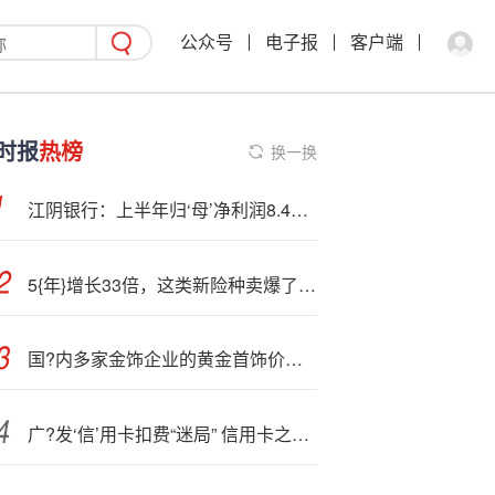
公众号
电子报
客户端
时报
热榜
换一换
江阴银行：上半年归‘母’净利润8.46亿元 同比增长16.63%
5{年}增长33倍，这类新险种卖爆了，身边很多人都需要，30多家险企蜂拥而入⋯⋯
国?内多家金饰企业的黄金首饰价格升至1100元附近
广?发‘信’用卡扣费“迷局” 信用卡之王荣光不再？