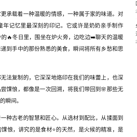
它更承载着一种温暖的情感，一种属于家的味道。对
童年记忆里最深刻的印记。它或许是奶奶亲手制作
的🔥冬日里，围坐在炉火旁，边吃边➡️聊天的温暖
辈递到手中的那份熟悉的美食，瞬间将所有乡愁和思
都无法复制的，它深深地烙印在我们的味蕾上，也深
品尝馃悢，都像是一次回溯，将我们带回到🌸那些无
的瞬间。
着一种古老的智慧和匠心。从选材到配比，从揉面到
的馃悢，讲究的是食材⭐的天然，是火候的精准，是