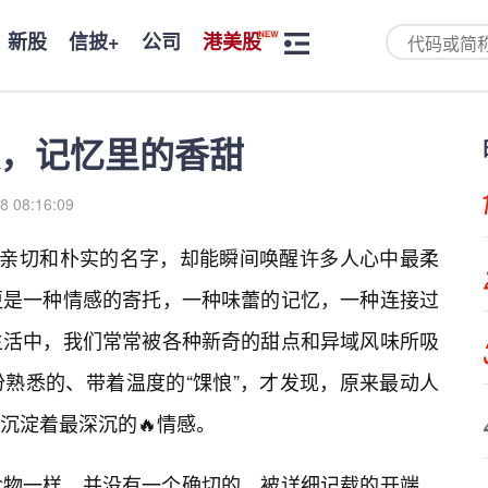
新股
信披+
公司
港美股
，记忆里的香甜
8 08:16:09
分亲切和朴实的名字，却能瞬间唤醒许多人心中最柔
更是一种情感的寄托，一种味蕾的记忆，一种连接过
生活中，我们常常被各种新奇的甜点和异域风味所吸
熟悉的、带着温度的“馃悢”，才发现，原来最动人
沉淀着最深沉的🔥情感。
食物一样，并没有一个确切的、被详细记载的开端。