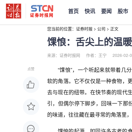
首页
快讯
要闻
股市
您当前的位置：
证券时报
>
公司
>
正文
馃悢：舌尖上的温暖
来源：证券时报网
作者：王宁
2026-02-0
“馃悢”，一个听起来就带着几
点赞
软的角落。它不仅仅是一种食物，
去与现在的纽带。在快节奏的现代
引，但偶尔停下脚步，回味一下那份
的味道，往往藏在最寻常的角落里，
馃悢的起源，如同许多古老的