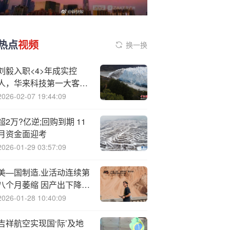
热点
视频
换一换
刘毅入职<4>年成实控
人，华来科技第一大客户
收入三连降
2026-02-07 19:44:09
超2万?亿逆;回购到期 11
月资金面迎考
2026-01-29 03:57:09
美—国制造.业活动连续第
八个月萎缩 因产出下降且
需求疲软
2026-01-28 10:40:09
吉祥航空实现国‘际’及地